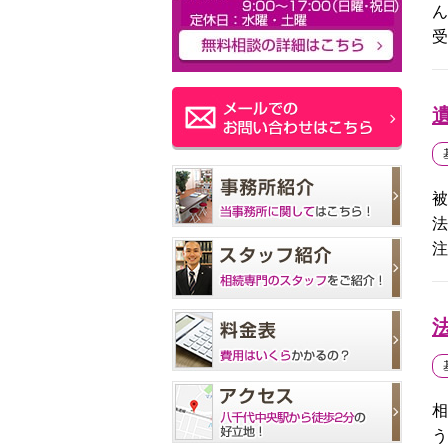
ん
受
被
法
注
相
う