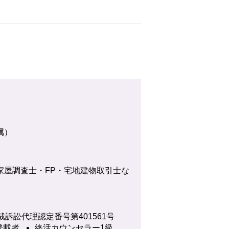
属）
家屋調査士・FP・宅地建物取引士な
裁訴訟代理認定番号第401561号
登載者
終活カウンセラー1級