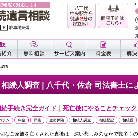
で幅広く対応します
P
駐車場完備
人調査
相続人調査 | 八千代・佐倉 司法書士
相続手続き完全ガイド｜死亡後にやることチェック
コラム
年金
戸籍
生命保険
相続人調査
相続登記
相続税
切なご家族を亡くされた直後は、深い悲しみのなかで数多くの