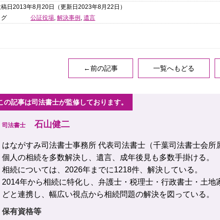
稿日2013年8月20日
（更新日2023年8月22日）
タグ
公証役場
,
解決事例
,
遺言
←前の記事
一覧へもどる
この記事は司法書士が監修しております。
石山健二
司法書士
はながすみ司法書士事務所 代表司法書士（千葉司法書士会所
個人の相続を多数解決し、遺言、成年後見も多数手掛ける。
相続については、2026年までに1218件、解決している。
2014年から相続に特化し、弁護士・税理士・行政書士・土地
どと連携し、幅広い視点から相続問題の解決を図っている。
保有資格等