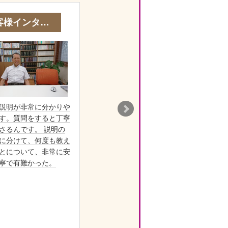
客様インタ…
説明が非常に分かりや
やは
す。質問をすると丁寧
不動
さるんです。 説明の
れる
に分けて、何度も教え
途中
とについて、非常に安
ご指
寧で有難かった。
ばい
確で