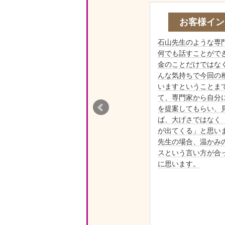
お客様イン
石山先生のような専
何でも話すことがで
金のことだけではな
んな気持ちで今回の
いますということま
て、専門家から自分
ってい
を提案してもらい、
した
ば、大げさではなく
かるま
が出てくる」と思いま
てくれ
先生の場合、温かみ
ュニケ
スという言い方が合
に、信
に思います。
とがで