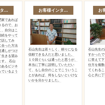
タ…
お客様インタ…
お
門家であれば
きるので、お
く、自分はこ
相続をやって
で話してみ
に合った方法
石山先生は若々しく、頼りになる
石山先生の
見通しがつけ
信頼できる人だと思いました。
すかったで
「生きる望み
１０回ぐらいは通ったと思うが、
に答えて下
す。 石山
本当に丁寧に説明していただい
仕方を複数
のあるビジネ
て、もし自分のことでこういうこ
てくれるこ
っているよう
とがあれば、何をしないといけな
心と共に丁
いかを分かりました。