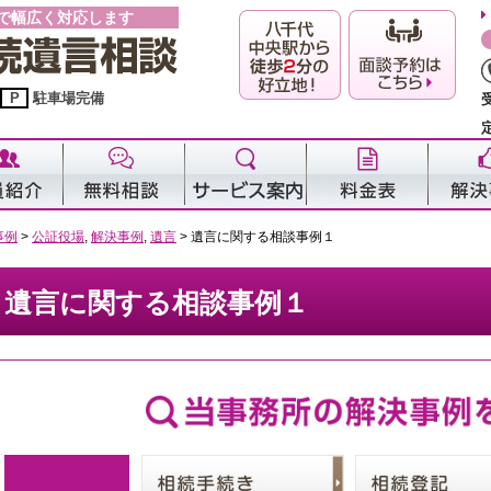
で幅広く対応します
P
駐車場完備
事例
>
公証役場
,
解決事例
,
遺言
>
遺言に関する相談事例１
遺言に関する相談事例１