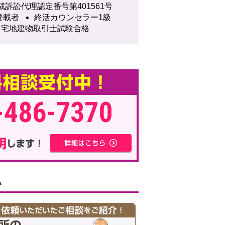
裁訴訟代理認定番号第401561号
登載者
終活カウンセラー1級
宅地建物取引士試験合格
-486-7370
い