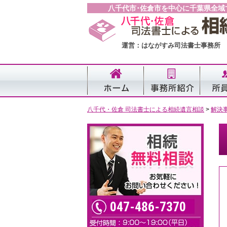
八千代市･佐倉市を中心に千葉県全域
運営：はながすみ司法書士事務所
八千代・佐倉 司法書士による相続遺言相談
>
解決
047-486-7370