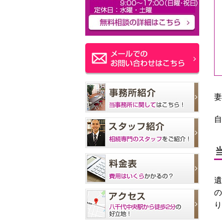
妻
自
遺
の
り