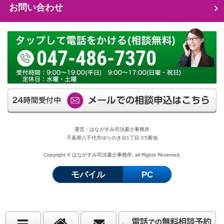
お問い合わせ
047-486-7370
運営：はながすみ司法書士事務所
千葉県八千代市ゆりのき台1丁目３5番地
Copyright © はながすみ司法書士事務所. all Rights Reserved.
モバイル
PC