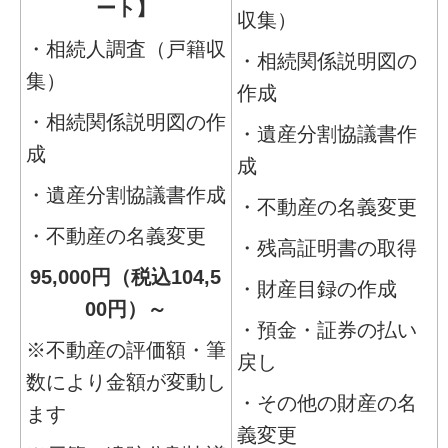
ート】
収集）
・相続人調査（戸籍収
・相続関係説明図の
集）
作成
・相続関係説明図の作
・遺産分割協議書作
成
成
・遺産分割協議書作成
・不動産の名義変更
・不動産の名義変更
・残高証明書の取得
95,000円（税込104,5
・財産目録の作成
00円）～
・預金・証券の払い
※不動産の評価額・筆
戻し
数により金額が変動し
・その他の財産の名
ます
義変更