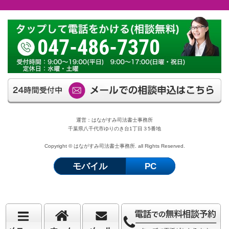
047-486-7370
運営：はながすみ司法書士事務所
千葉県八千代市ゆりのき台1丁目３5番地
Copyright © はながすみ司法書士事務所. all Rights Reserved.
モバイル
PC