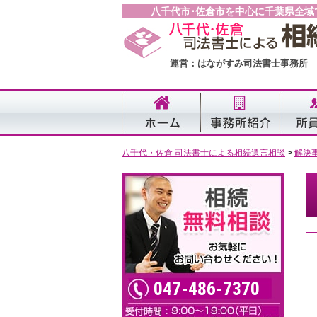
八千代市･佐倉市を中心に千葉県全域
運営：はながすみ司法書士事務所
八千代・佐倉 司法書士による相続遺言相談
>
解決
047-486-7370