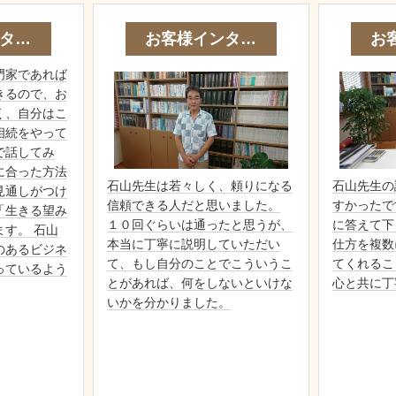
タ…
お客様インタ…
お
門家であれば
きるので、お
く、自分はこ
相続をやって
で話してみ
に合った方法
石山先生は若々しく、頼りになる
石山先生の
見通しがつけ
信頼できる人だと思いました。
すかったで
「生きる望み
１０回ぐらいは通ったと思うが、
に答えて下
す。 石山
本当に丁寧に説明していただい
仕方を複数
のあるビジネ
て、もし自分のことでこういうこ
てくれるこ
っているよう
とがあれば、何をしないといけな
心と共に丁
いかを分かりました。