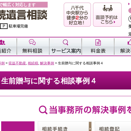
で幅広く対応します
P
駐車場完備
事例
>
収益不動産
,
相続税
,
解決事例
>
生前贈与に関する相談事例４
生前贈与に関する相談事例４