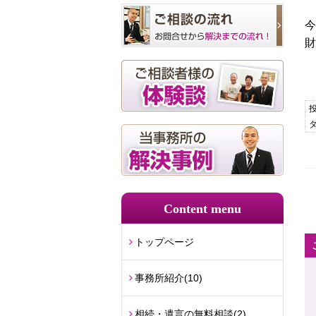
今
財
投
Content menu
トップページ
事務所紹介
(10)
相続・遺言の無料相談
(2)