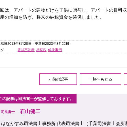
回は、アパートの建物だけを子供に贈与し、アパートの賃料収
産の増加を防ぎ、将来の納税資金を確保しました。
稿日2013年8月20日
（更新日2023年8月22日）
タグ
収益不動産
,
相続税
,
解決事例
←前の記事
一覧へもどる
この記事は司法書士が監修しております。
石山健二
司法書士
はながすみ司法書士事務所 代表司法書士（千葉司法書士会所