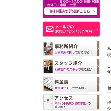
私
現
し
何
税
今