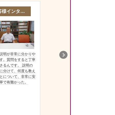
客様インタ…
説明が非常に分かりや
やは
す。質問をすると丁寧
不動
さるんです。 説明の
れる
に分けて、何度も教え
途中
とについて、非常に安
ご指
寧で有難かった。
ばい
確で