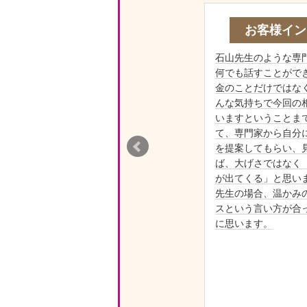
お客様イン
石山先生のような専
何でも話すことがで
金のことだけではな
んな気持ちで今回の
いますということま
て、専門家から自分
ってい
を提案してもらい、
した
ば、大げさではなく
かるま
が出てくる」と思いま
てくれ
先生の場合、温かみ
ュニケ
スという言い方が合
に、信
に思います。
とがで