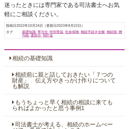
迷ったときには専門家である司法書士へお気
軽にご相談ください。
投稿日2022年10月24日
（更新日2023年8月22日）
タグ
基礎知識
,
寄与分
,
特別受益
,
生命保険
,
相続手続き全般
,
相続税
,
贈
与税
,
遺留分
,
預貯金
相続の基礎知識
相続前に親と話しておきたい「７つの
財産」 伝え方やきっかけ作りについて
も解説
もうちょっと早く相続の相談に来ても
らればよかったと思う事例1
司法書士が考える、相続のホームぺー