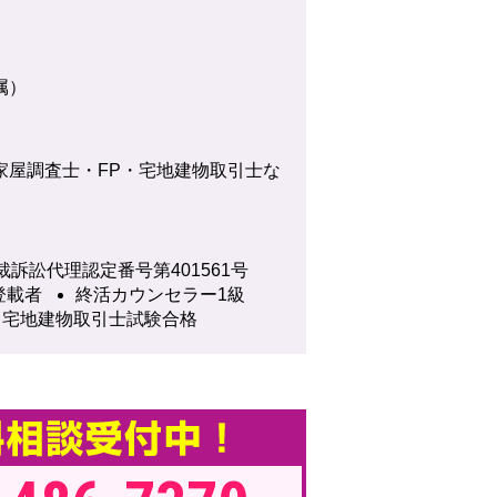
属）
家屋調査士・FP・宅地建物取引士な
裁訴訟代理認定番号第401561号
登載者
終活カウンセラー1級
宅地建物取引士試験合格