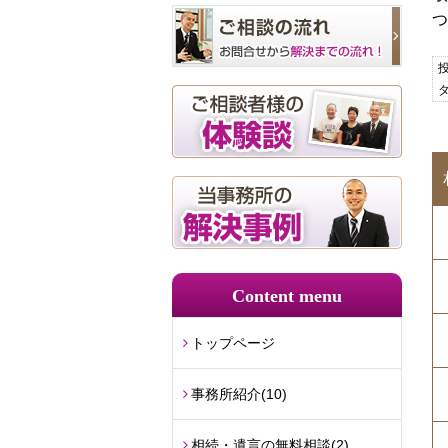
つ
投
Content menu
トップページ
事務所紹介
(10)
相続・遺言の無料相談
(2)