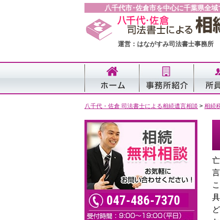
八千代市･佐倉市を中心に千葉県全域
運営：はながすみ司法書士事務所
八千代・佐倉 司法書士による相続遺言相談
>
相続
亡
言
こ
047-486-7370
具
ど