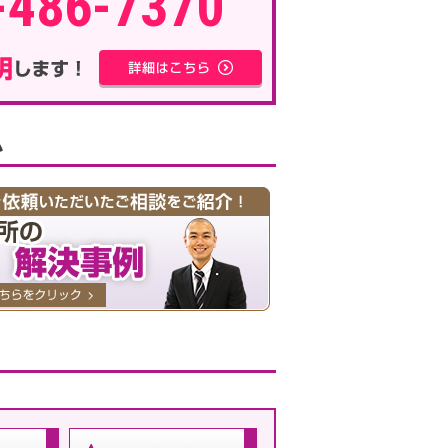
-486-7370
い