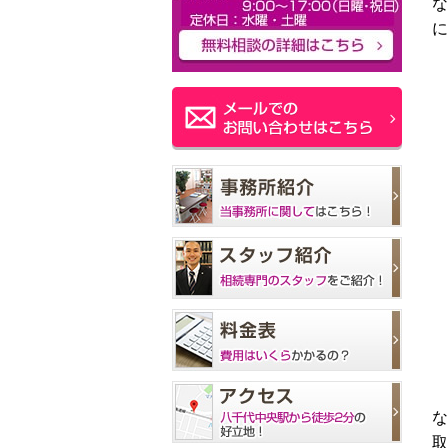
な
に
な
取